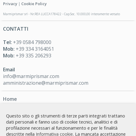
Privacy
|
Cookie Policy
Marmiprismar srl - Nr.REA LUCCA178422 - Cap.Soc. 10.000,00 interamente versato
CONTATTI
Tel:
+39 0584 798000
Mob:
+39 334 3164051
Mob:
+39 335 206293
Email
info@marmiprismar.com
amministrazione@marmiprismar.com
Home
Marmi principali
Magazzino online
Questo sito o gli strumenti di terze parti integrati trattano
dati personali e fanno uso di cookie tecnici, analitici e di
Collaudo lastre
profilazione necessari al funzionamento e per le finalità
Collaudo blocchi
descritte nella
. La mancata accettazione
Informativa cookie