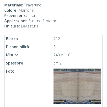
Materiale:
Travertino
Colore:
Marrone
Provenienza:
Iran
Applicazioni:
Esterno / Interno
Finiture:
Levigatura
712
3
240 x 110
cm 2