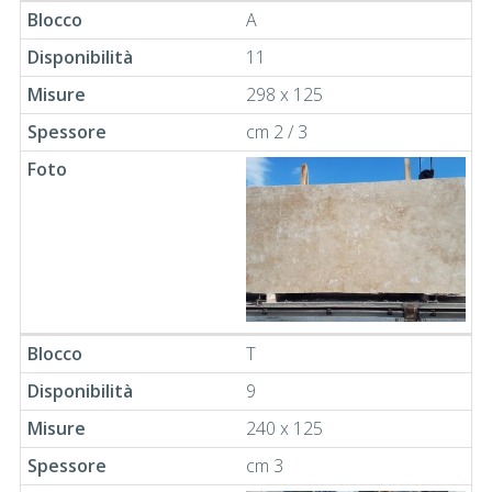
A
11
298 x 125
cm 2 / 3
T
9
240 x 125
cm 3