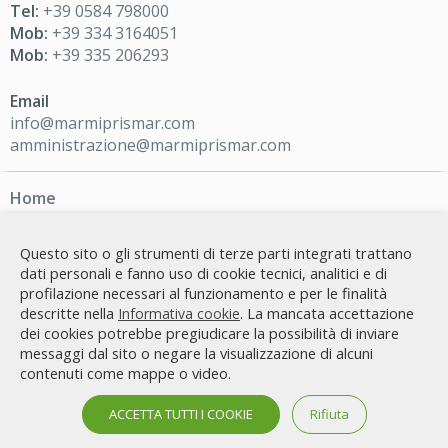
Tel:
+39 0584 798000
Mob:
+39 334 3164051
Mob:
+39 335 206293
Email
info@marmiprismar.com
amministrazione@marmiprismar.com
Home
Marmi principali
Magazzino online
Questo sito o gli strumenti di terze parti integrati trattano
dati personali e fanno uso di cookie tecnici, analitici e di
Collaudo lastre
profilazione necessari al funzionamento e per le finalità
Collaudo blocchi
descritte nella
. La mancata accettazione
Informativa cookie
Contatti
dei cookies potrebbe pregiudicare la possibilità di inviare
messaggi dal sito o negare la visualizzazione di alcuni
contenuti come mappe o video.
Segui i nostri profili social
ACCETTA TUTTI I COOKIE
Rifiuta