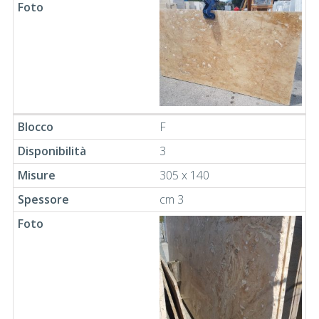
F
3
305 x 140
cm 3